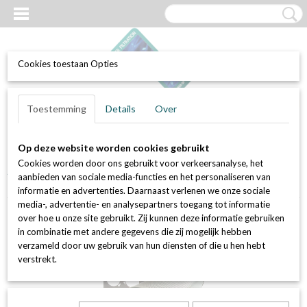
Cookies toestaan Opties
UW WINKELWAGEN
Inloggen
Registreren
Toestemming
Details
Over
Geen producten
(0)
Op deze website worden cookies gebruikt
Home
>
Luchtfilters
>
Actief kool filters (geur en VOC bestrijding)
>
Cookies worden door ons gebruikt voor verkeersanalyse, het
Actief kool patronen (koolstofpotten) en losse kool
>
Montageplaat
aanbieden van sociale media-functies en het personaliseren van
voor 16 actief kool patronen - 610 x 610 x 70 mm
informatie en advertenties. Daarnaast verlenen we onze sociale
media-, advertentie- en analysepartners toegang tot informatie
over hoe u onze site gebruikt. Zij kunnen deze informatie gebruiken
in combinatie met andere gegevens die zij mogelijk hebben
verzameld door uw gebruik van hun diensten of die u hen hebt
verstrekt.