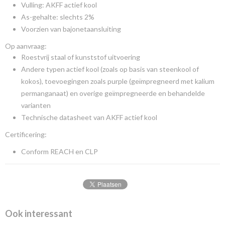
Vulling: AKFF actief kool
As-gehalte: slechts 2%
Voorzien van bajonetaansluiting
Op aanvraag:
Roestvrij staal of kunststof uitvoering
Andere typen actief kool (zoals op basis van steenkool of
kokos), toevoegingen zoals purple (geïmpregneerd met kalium
permanganaat) en overige geïmpregneerde en behandelde
varianten
Technische datasheet van AKFF actief kool
Certificering:
Conform REACH en CLP
Ook interessant