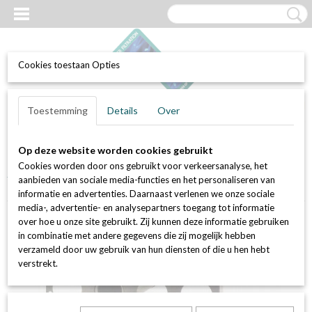
Cookies toestaan Opties
UW WINKELWAGEN
Inloggen
Registreren
Toestemming
Details
Over
Geen producten
(0)
Op deze website worden cookies gebruikt
Home
>
Luchtfilters
>
Actief kool filters (geur en VOC bestrijding)
>
Cookies worden door ons gebruikt voor verkeersanalyse, het
Actief kool patronen (koolstofpotten) en losse kool
>
Set van 24 stuks
aanbieden van sociale media-functies en het personaliseren van
actief kool patroon AK.2600
informatie en advertenties. Daarnaast verlenen we onze sociale
media-, advertentie- en analysepartners toegang tot informatie
over hoe u onze site gebruikt. Zij kunnen deze informatie gebruiken
in combinatie met andere gegevens die zij mogelijk hebben
verzameld door uw gebruik van hun diensten of die u hen hebt
verstrekt.