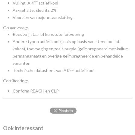
Vulling: AKFF actief kool
As-gehalte: slechts 2%
Voorzien van bajonetaansluiting
Op aanvraag:
Roestvrij staal of kunststof uitvoering
Andere typen actief kool (zoals op basis van steenkool of
kokos), toevoegingen zoals purple (geïmpregneerd met kalium
permanganaat) en overige geïmpregneerde en behandelde
varianten
Technische datasheet van AKFF actief kool
Certificering:
Conform REACH en CLP
Ook interessant