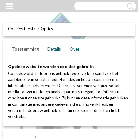
Cookies toestaan Opties
UW WINKELWAGEN
Inloggen
Registreren
Toestemming
Details
Over
Geen producten
(0)
Op deze website worden cookies gebruikt
Home
>
Luchtfilters
>
Actief kool filters (geur en VOC bestrijding)
>
Cookies worden door ons gebruikt voor verkeersanalyse, het
Actief kool patronen (koolstofpotten) en losse kool
>
Set van 32 stuks
aanbieden van sociale media-functies en het personaliseren van
actief kool patroon AK.2600
informatie en advertenties. Daarnaast verlenen we onze sociale
media-, advertentie- en analysepartners toegang tot informatie
over hoe u onze site gebruikt. Zij kunnen deze informatie gebruiken
in combinatie met andere gegevens die zij mogelijk hebben
verzameld door uw gebruik van hun diensten of die u hen hebt
verstrekt.