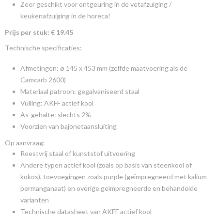
Zeer geschikt voor ontgeuring in de vetafzuiging /
keukenafzuiging in de horeca!
Prijs per stuk: € 19.45
Technische specificaties:
Afmetingen: ø 145 x 453 mm (zelfde maatvoering als de
Camcarb 2600)
Materiaal patroon: gegalvaniseerd staal
Vulling: AKFF actief kool
As-gehalte: slechts 2%
Voorzien van bajonetaansluiting
Op aanvraag:
Roestvrij staal of kunststof uitvoering
Andere typen actief kool (zoals op basis van steenkool of
kokos), toevoegingen zoals purple (geïmpregneerd met kalium
permanganaat) en overige geïmpregneerde en behandelde
varianten
Technische datasheet van AKFF actief kool