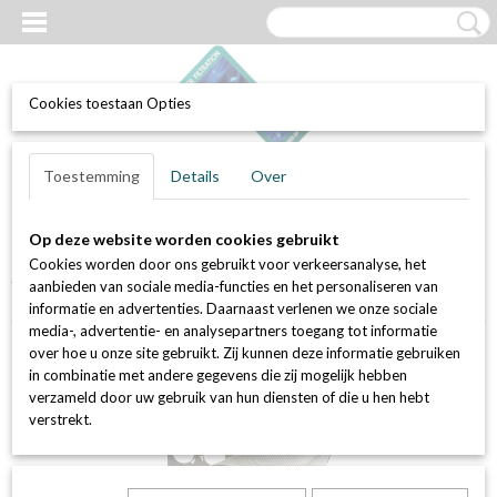
Cookies toestaan Opties
UW WINKELWAGEN
Inloggen
Registreren
Toestemming
Details
Over
Geen producten
(0)
Op deze website worden cookies gebruikt
Home
>
Luchtfilters
>
Actief kool filters (geur en VOC bestrijding)
>
Cookies worden door ons gebruikt voor verkeersanalyse, het
Actief kool patronen (koolstofpotten) en losse kool
>
Set van 80 stuks
aanbieden van sociale media-functies en het personaliseren van
actief kool patroon AK.2600
informatie en advertenties. Daarnaast verlenen we onze sociale
media-, advertentie- en analysepartners toegang tot informatie
over hoe u onze site gebruikt. Zij kunnen deze informatie gebruiken
in combinatie met andere gegevens die zij mogelijk hebben
verzameld door uw gebruik van hun diensten of die u hen hebt
verstrekt.