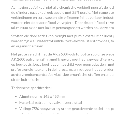
Aangezien actief kool niet alle chemische verbindingen uit de luc
de cilinders naast kool ook gevuld met 25% purple. Met name stof
verbindingen en zure gassen, die vrijkomen in het verkeer, indus
worden niet door actief kool verwijderd. Door de actief kool te v
(aluminium oxide met kalium permanganaat) worden ook deze sto
Stoffen die door actief kool verrijkt met purple extra uit de lucht
worden zijn o.a.: waterstofsulfide, zwaveloxide, stikstofoxides,
en organische zuren.
Het grote verschil met de AK.2600 koolstofpotten op onze websh
AK.2600 patronen zijn namelijk gevuld met het laagwaardigere koo
op houtbasis. Deze kool is zeer geschikt voor geurreductie in me
professionele keukens in de horeca, maar niet voor het verwijde
achtergrondconcentraties vluchtige organische stoffen en ande
uit de buitenlucht.
Technische specificaties:
Afmetingen: ø 145 x 453 mm
Materiaal patroon: gegalvaniseerd staal
Vulling: 75% hoogwaardig stoom geactiveerde actief kool p