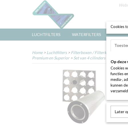
Web
Cookies t
LUCHTFILTERS
WATERFILTERS
Toeste
Home
>
Luchtfilters
>
Filterboxen / Filterkasten
>
Filt
Premium en Superior
>
Set van 4 cilinders gevuld met
Op deze 
Cookies w
functies e
media-, ad
kunnen dez
verzameld 
Later 