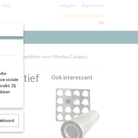
FAQ
Inloggen
Registreren
UW WINKELWAGEN
Geen producten
(0)
g
>
Vervangingsfilters voor Filterbox Compact,
dia-
et actief
Ook interessant
nze sociale
uikt. Zij
ox
hebben
 akkoord