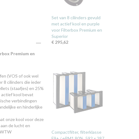
Set van 8 cilinders gevuld
met actief kool en purple
voor Filterbox Premium en
Superior
€ 295,62
terbox Premium en
ffen (VOS of ook wel
8 cilinders die ieder
lets (staafjes) en 25%
 actief kool bevat
mische verbindingen
delijke en hinderlijke
aat onze kool voor deze
f aan de lucht en
uw WTW
Compactfilter, filterklasse
F9+ / ePM1 80%, 592 x 287