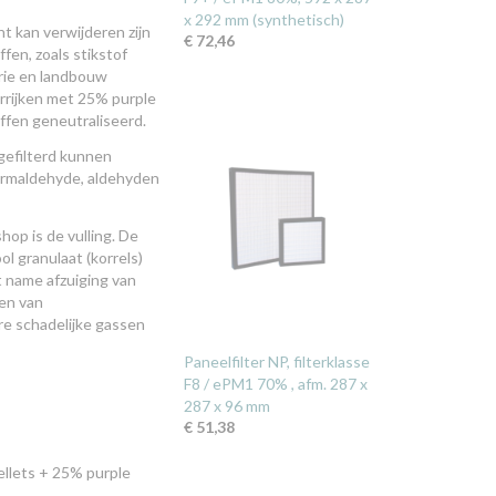
x 292 mm (synthetisch)
ht kan verwijderen zijn
€ 72,46
fen, zoals stikstof
trie en landbouw
errijken met 25% purple
ffen geneutraliseerd.
 gefilterd kunnen
 formaldehyde, aldehyden
op is de vulling. De
l granulaat (korrels)
t name afzuiging van
ren van
re schadelijke gassen
Paneelfilter NP, filterklasse
F8 / ePM1 70% , afm. 287 x
287 x 96 mm
€ 51,38
ellets + 25% purple