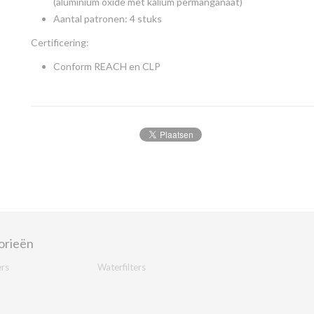
(aluminium oxide met kalium permanganaat)
Aantal patronen: 4 stuks
Certificering:
Conform REACH en CLP
orieën
ers
Waterfilters