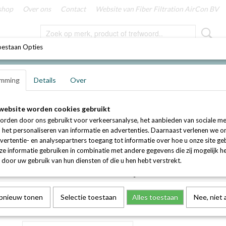
shop
Over ons
Contact
Website van Fiber Filtration AirCon BV
oestaan Opties
mming
Details
Over
erboxen tegen houtrook overlast, pollen, fijnstof en overige luchtvervuilin
 actief kool en purple voor Filterbox Premium en Superior
website worden cookies gebruikt
orden door ons gebruikt voor verkeersanalyse, het aanbieden van sociale me
Set van 4 cilinders gevuld m
n het personaliseren van informatie en advertenties. Daarnaast verlenen we o
vertentie- en analysepartners toegang tot informatie over hoe u onze site gebr
kool en purple voor Filterb
e informatie gebruiken in combinatie met andere gegevens die zij mogelijk 
door uw gebruik van hun diensten of die u hen hebt verstrekt.
Premium en Superior
€ 147,81
(exclusief btw 21%)
opnieuw tonen
Selectie toestaan
Alles toestaan
Nee, niet
Aantal