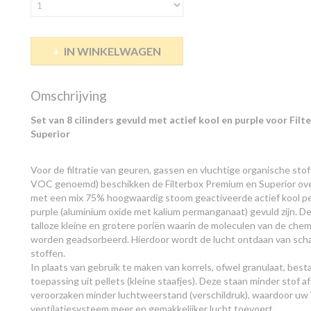
IN WINKELWAGEN
Omschrijving
Set van 8 cilinders gevuld met actief kool en purple voor Fil
Superior
Voor de filtratie van geuren, gassen en vluchtige organische sto
VOC genoemd) beschikken de Filterbox Premium en Superior over 
met een mix 75% hoogwaardig stoom geactiveerde actief kool pel
purple (aluminium oxide met kalium permanganaat) gevuld zijn. De
talloze kleine en grotere poriën waarin de moleculen van de che
worden geadsorbeerd. Hierdoor wordt de lucht ontdaan van schan
stoffen.
In plaats van gebruik te maken van korrels, ofwel granulaat, best
toepassing uit pellets (kleine staafjes). Deze staan minder stof a
veroorzaken minder luchtweerstand (verschildruk), waardoor 
ventilatiesysteem meer en gemakkelijker lucht toevoert.