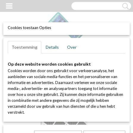
Cookies toestaan Opties
UW WINKELWAGEN
Inloggen
Registreren
Toestemming
Details
Over
Geen producten
(0)
Op deze website worden cookies gebruikt
Home
>
Luchtfilters
>
Paneelfilters / doosfilters / cassettefilter
>
Cookies worden door ons gebruikt voor verkeersanalyse, het
Koolstof paneelfilters
>
Set van 2 stuks koolstof paneelfilter,
aanbieden van sociale media-functies en het personaliseren van
filterklasse G4 / coarse 65%, afm. 594 x 594 x 45 mm
informatie en advertenties. Daarnaast verlenen we onze sociale
media-, advertentie- en analysepartners toegang tot informatie
over hoe u onze site gebruikt. Zij kunnen deze informatie gebruiken
in combinatie met andere gegevens die zij mogelijk hebben
verzameld door uw gebruik van hun diensten of die u hen hebt
verstrekt.