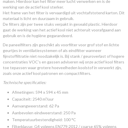
maken. Hierdoor kan het filter meer lucht verwerken en is de
werking van de actief kool sterker.
Het frame van het filter is vervaardigd uit vochtafstotend karton. Dit
materiaal is licht en duurzaam in gebruik.
De filters zijn per twee stuks verpakt in geseald plastic. Hierdoor
gaat de werking van het actief kool niet achteruit voorafgaand aan
gebruik en is de hygiëne gegarandeerd.
De paneelfilters zijn geschikt als voorfilter voor grof stof en lichte
geurtjes in ventilatiesystemen of als eindfilter wanneer
fijnstoffiltratie niet noodzakelijk is. Bij stank / geuroverlast of hogere
concentraties VOC's en gassen adviseren wij onze actief kool filters
toe tepassen waar grotere hoeveelheden koolstof in verwerkt zijn,
zoals onze actief kool patronen en compactfilters.
Technische specificaties:
Afmetingen: 594 x 594 x 45 mm
Capaciteit: 2540 m³/uur
Aanvangweerstand: 62 Pa
Aanbevolen eindweerstand: 250 Pa
Temperatuurbestendigheid: 100 °C
Filterklasse: G4 volgens EN779:2012 / coarse 65% volgens