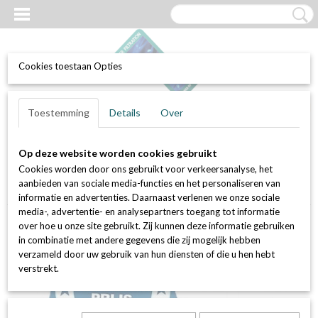
Cookies toestaan Opties
UW WINKELWAGEN
Inloggen
Registreren
Toestemming
Details
Over
Geen producten
(0)
Op deze website worden cookies gebruikt
Home
>
Luchtfilters
>
Paneelfilters / doosfilters / cassettefilter
>
Cookies worden door ons gebruikt voor verkeersanalyse, het
Paneelfilters met stalen kader
>
G4/ coarse 60%
>
Paneelfilter CZS -
aanbieden van sociale media-functies en het personaliseren van
G4 / coarse 60% - 287 x 592 x 48 mm
informatie en advertenties. Daarnaast verlenen we onze sociale
media-, advertentie- en analysepartners toegang tot informatie
over hoe u onze site gebruikt. Zij kunnen deze informatie gebruiken
in combinatie met andere gegevens die zij mogelijk hebben
verzameld door uw gebruik van hun diensten of die u hen hebt
verstrekt.