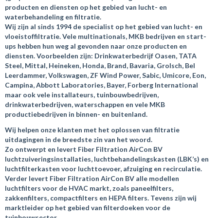
producten en diensten op het gebied van lucht- en
waterbehandeling en filtratie.
Wij zijn al sinds 1994 de specialist op het gebied van lucht- en
vloeistoffiltratie. Vele multinationals, MKB bedrijven en start-
ups hebben hun weg al gevonden naar onze producten en
diensten. Voorbeelden zijn: Drinkwaterbedrijf Oasen, TATA
Steel, Mittal, Heineken, Honda, Brand, Bavaria, Grolsch, Bel
Leerdammer, Volkswagen, ZF Wind Power, Sabic, Umicore, Eon,
Campina, Abbott Laboratories, Bayer, Forberg International
maar ook vele installateurs, tuinbouwbedrijven,
drinkwaterbedrijven, waterschappen en vele MKB
productiebedrijven in binnen- en buitenland.
Wij helpen onze klanten met het oplossen van filtratie
uitdagingen in de breedste zin van het woord.
Zo ontwerpt en levert Fiber Filtration AirCon BV
luchtzuiveringsinstallaties, luchtbehandelingskasten (LBK’s) en
luchtfilterkasten voor luchttoevoer, afzuiging en recirculatie.
Verder levert Fiber Filtration AirCon BV alle modellen
luchtfilters voor de HVAC markt, zoals paneelfilters,
zakkenfilters, compactfilters en HEPA filters. Tevens zijn wij
marktleider op het gebied van filterdoeken voor de
tuinbouwsector.