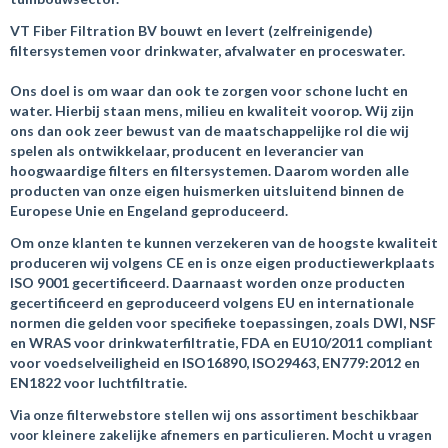
VT Fiber Filtration BV bouwt en levert (zelfreinigende)
filtersystemen voor drinkwater, afvalwater en proceswater.
Ons doel is om waar dan ook te zorgen voor schone lucht en
water. Hierbij staan mens, milieu en kwaliteit voorop. Wij zijn
ons dan ook zeer bewust van de maatschappelijke rol die wij
spelen als ontwikkelaar, producent en leverancier van
hoogwaardige filters en filtersystemen. Daarom worden alle
producten van onze eigen huismerken uitsluitend binnen de
Europese Unie en Engeland geproduceerd.
Om onze klanten te kunnen verzekeren van de hoogste kwaliteit
produceren wij volgens CE en is
onze
eigen productiewerkplaats
ISO 9001 gecertificeerd. Daarnaast worden onze producten
gecertificeerd en geproduceerd volgens EU en internationale
normen die gelden voor specifieke toepassingen, zoals DWI, NSF
en WRAS voor drinkwaterfiltratie, FDA en EU10/2011 compliant
voor voedselveiligheid en ISO16890, ISO29463, EN779:2012 en
EN1822 voor luchtfiltratie.
Via onze filterwebstore stellen wij ons assortiment beschikbaar
voor kleinere zakelijke afnemers en particulieren. Mocht u vragen