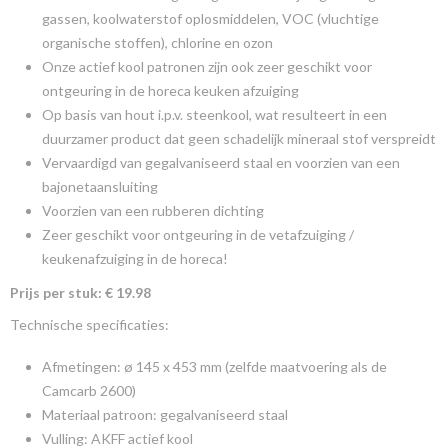
gassen, koolwaterstof oplosmiddelen, VOC (vluchtige
organische stoffen), chlorine en ozon
Onze actief kool patronen zijn ook zeer geschikt voor
ontgeuring in de horeca keuken afzuiging
Op basis van hout i.p.v. steenkool, wat resulteert in een
duurzamer product dat geen schadelijk mineraal stof verspreidt
Vervaardigd van gegalvaniseerd staal en voorzien van een
bajonetaansluiting
Voorzien van een rubberen dichting
Zeer geschikt voor ontgeuring in de vetafzuiging /
keukenafzuiging in de horeca!
Prijs per stuk: € 19.98
Technische specificaties:
Afmetingen: ø 145 x 453 mm (zelfde maatvoering als de
Camcarb 2600)
Materiaal patroon: gegalvaniseerd staal
Vulling: AKFF actief kool