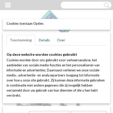
Cookies toestaan Opties
UW WINKELWAGEN
Inloggen
Registreren
Toestemming
Details
Over
Geen producten
(0)
Op deze website worden cookies gebruikt
Home
>
Luchtfilters
>
Actief kool filters (geur en VOC bestrijding)
>
Cookies worden door ons gebruikt voor verkeersanalyse, het
Set van 16 stuks actief kool patroon AK.2600
aanbieden van sociale media-functies en het personaliseren van
informatie en advertenties. Daarnaast verlenen we onze sociale
media-, advertentie- en analysepartners toegang tot informatie
over hoe u onze site gebruikt. Zij kunnen deze informatie gebruiken
in combinatie met andere gegevens die zij mogelijk hebben
verzameld door uw gebruik van hun diensten of die u hen hebt
verstrekt.