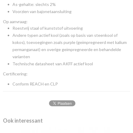
As-gehalte: slechts 2%
Voorzien van bajonetaansluiting
Op aanvraag:
Roestvrij staal of kunststof uitvoering
Andere typen actief kool (zoals op basis van steenkool of
kokos), toevoegingen zoals purple (geïmpregneerd met kalium
permanganaat) en overige geïmpregneerde en behandelde
varianten
Technische datasheet van AKFF actief kool
Certificering:
Conform REACH en CLP
Ook interessant