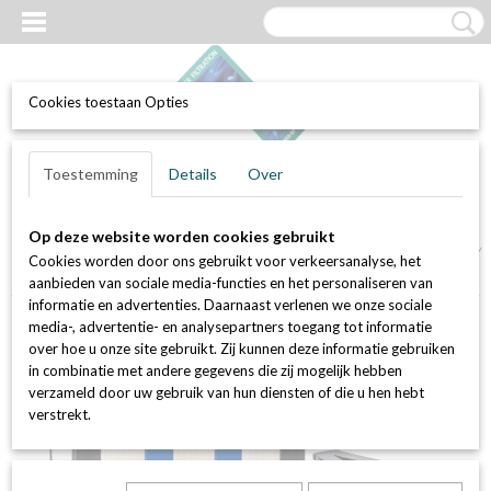
Cookies toestaan Opties
UW WINKELWAGEN
Inloggen
Registreren
Toestemming
Details
Over
Geen producten
(0)
Op deze website worden cookies gebruikt
Home
>
Luchtfilters
>
Compactfilters
>
Compactfilter, filterklasse F9 /
Cookies worden door ons gebruikt voor verkeersanalyse, het
ePM1 70%, 592 x 287 x 292 mm (synthetisch)
aanbieden van sociale media-functies en het personaliseren van
informatie en advertenties. Daarnaast verlenen we onze sociale
media-, advertentie- en analysepartners toegang tot informatie
over hoe u onze site gebruikt. Zij kunnen deze informatie gebruiken
in combinatie met andere gegevens die zij mogelijk hebben
verzameld door uw gebruik van hun diensten of die u hen hebt
verstrekt.