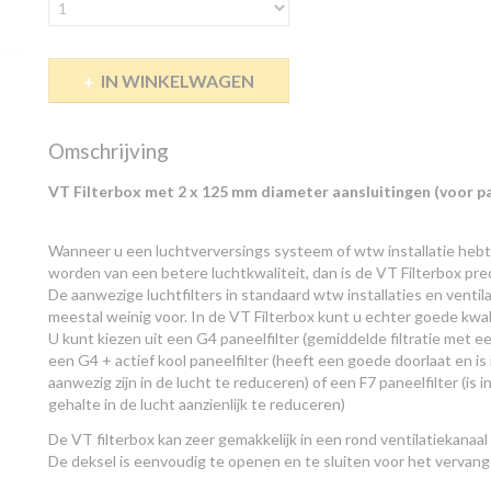
IN WINKELWAGEN
Omschrijving
VT Filterbox met 2 x 125 mm diameter aansluitingen (voor pa
Wanneer u een luchtverversings systeem of wtw installatie hebt 
worden van een betere luchtkwaliteit, dan is de VT Filterbox pre
De aanwezige luchtfilters in standaard wtw installaties en venti
meestal weinig voor. In de VT Filterbox kunt u echter goede kwalit
U kunt kiezen uit een G4 paneelfilter (gemiddelde filtratie met e
een G4 + actief kool paneelfilter (heeft een goede doorlaat en is 
aanwezig zijn in de lucht te reduceren) of een F7 paneelfilter (is in
gehalte in de lucht aanzienlijk te reduceren)
De VT filterbox kan zeer gemakkelijk in een rond ventilatiekanaal
De deksel is eenvoudig te openen en te sluiten voor het vervange