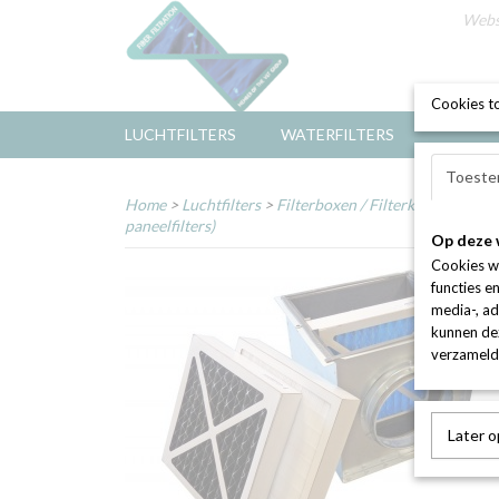
Web
Cookies t
LUCHTFILTERS
WATERFILTERS
Toeste
Home
>
Luchtfilters
>
Filterboxen / Filterkasten
>
Filt
paneelfilters)
Op deze 
Cookies w
functies e
media-, ad
kunnen dez
verzameld 
Later 