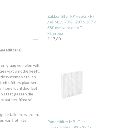
Zakkenfilter PK-reeks - F7
/ ePM2,5 70% - 287 x 287 x
380 mm voor de VT
Filterbox
€ 17,60
neelfilters)
en graag voorzien wilt
cies wat u nodig heeft.
latiesystemen stellen
eits filters plaatsen.
en hoge luchtdoorlaat),
in staat gassen die
 staat het fijnstof
 geïnstalleerd worden.
n van het filter.
Paneelfilter MP- G4 /
coarse 85% - 292 x 292 x