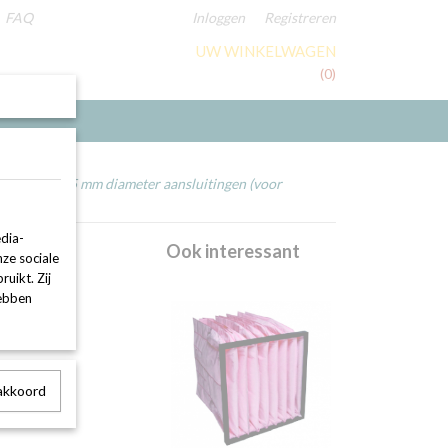
FAQ
Inloggen
Registreren
UW WINKELWAGEN
Geen producten
(0)
x met 2 x 125 mm diameter aansluitingen (voor
dia-
mm
Ook interessant
nze sociale
uikt. Zij
or
hebben
 akkoord