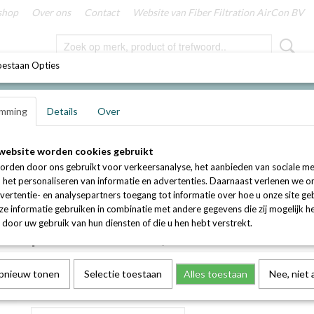
shop
Over ons
Contact
Website van Fiber Filtration AirCon BV
oestaan Opties
mming
Details
Over
erboxen (geschikt voor kleine luchtstromen tot 850 m3/uur)
>
VT Filterbo
website worden cookies gebruikt
orden door ons gebruikt voor verkeersanalyse, het aanbieden van sociale me
VT Filterbox met 2 x 125 
n het personaliseren van informatie en advertenties. Daarnaast verlenen we o
vertentie- en analysepartners toegang tot informatie over hoe u onze site gebr
diameter aansluitingen (vo
e informatie gebruiken in combinatie met andere gegevens die zij mogelijk 
door uw gebruik van hun diensten of die u hen hebt verstrekt.
paneelfilters)
€ 283,59
(exclusief btw 21%)
opnieuw tonen
Selectie toestaan
Alles toestaan
Nee, niet
Aantal