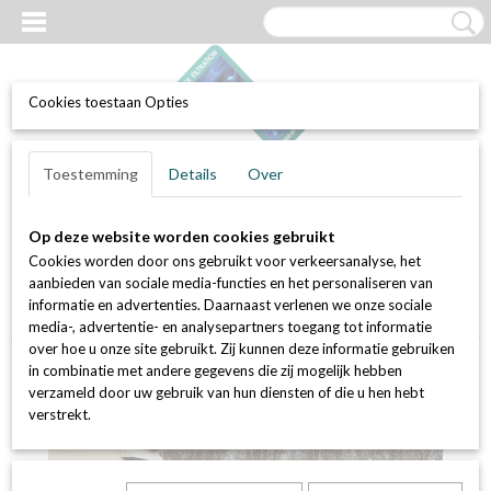
Cookies toestaan Opties
UW WINKELWAGEN
Inloggen
Registreren
Toestemming
Details
Over
Geen producten
(0)
Op deze website worden cookies gebruikt
Home
>
Luchtfilters
>
Filterboxen / Filterkasten
>
Filterboxen tegen
Cookies worden door ons gebruikt voor verkeersanalyse, het
houtrook overlast, pollen, fijnstof en overige luchtvervuiling
>
aanbieden van sociale media-functies en het personaliseren van
Installatieservice inclusief reiniging van WTW systeem en
informatie en advertenties. Daarnaast verlenen we onze sociale
luchtkanalen
media-, advertentie- en analysepartners toegang tot informatie
over hoe u onze site gebruikt. Zij kunnen deze informatie gebruiken
in combinatie met andere gegevens die zij mogelijk hebben
verzameld door uw gebruik van hun diensten of die u hen hebt
verstrekt.