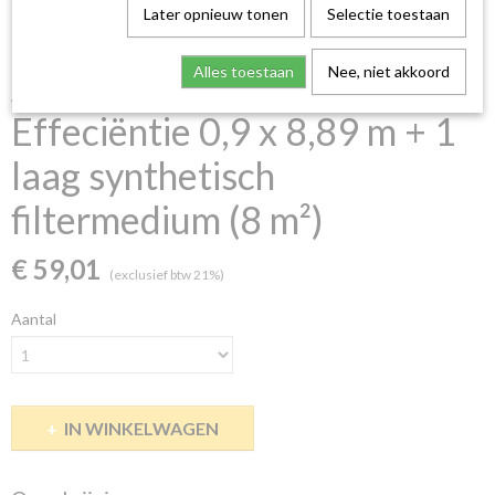
Later opnieuw tonen
Selectie toestaan
Alles toestaan
Nee, niet akkoord
Andreae filter Hoge
Effeciëntie 0,9 x 8,89 m + 1
laag synthetisch
filtermedium (8 m²)
€ 59,01
(exclusief btw 21%)
Aantal
IN WINKELWAGEN