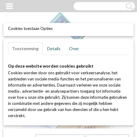
Cookies toestaan Opties
UW WINKELWAGEN
Inloggen
Registreren
Toestemming
Details
Over
Geen producten
(0)
Op deze website worden cookies gebruikt
Home
>
Luchtfilters
>
Verfvangfilters (voor spuiterijen)
>
Andreae
Cookies worden door ons gebruikt voor verkeersanalyse, het
(gevouwen)
>
Andreae filter Hoge Effeciëntie 0,9 x 8,89 m + 1 laag
aanbieden van sociale media-functies en het personaliseren van
synthetisch filtermedium (8 m²)
informatie en advertenties. Daarnaast verlenen we onze sociale
media-, advertentie- en analysepartners toegang tot informatie
over hoe u onze site gebruikt. Zij kunnen deze informatie gebruiken
in combinatie met andere gegevens die zij mogelijk hebben
verzameld door uw gebruik van hun diensten of die u hen hebt
verstrekt.