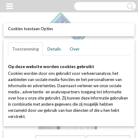
Cookies toestaan Opties
UW WINKELWAGEN
Inloggen
Registreren
Toestemming
Details
Over
Geen producten
(0)
Op deze website worden cookies gebruikt
Home
>
Luchtfilters
>
Zakkenfilters
>
Zakkenfilter G4 / coarse 60%
>
Cookies worden door ons gebruikt voor verkeersanalyse, het
Zakkenfilter G4 / coarse 60% - 592 x 287 x 360 mm
aanbieden van sociale media-functies en het personaliseren van
informatie en advertenties. Daarnaast verlenen we onze sociale
media-, advertentie- en analysepartners toegang tot informatie
over hoe u onze site gebruikt. Zij kunnen deze informatie gebruiken
in combinatie met andere gegevens die zij mogelijk hebben
verzameld door uw gebruik van hun diensten of die u hen hebt
verstrekt.