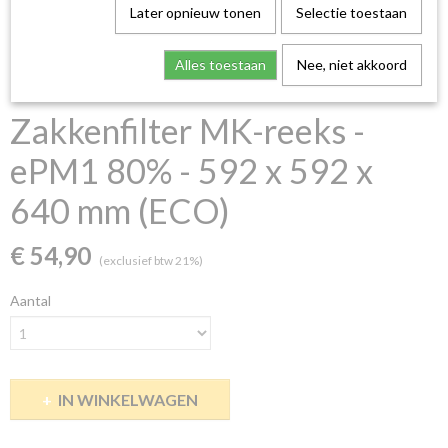
Later opnieuw tonen
Selectie toestaan
Alles toestaan
Nee, niet akkoord
Zakkenfilter MK-reeks -
ePM1 80% - 592 x 592 x
640 mm (ECO)
€ 54,90
(exclusief btw 21%)
Aantal
IN WINKELWAGEN