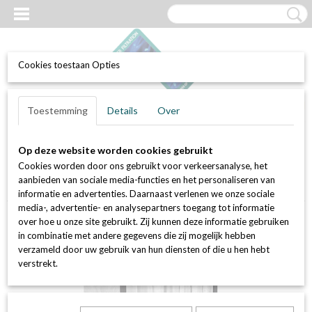
Cookies toestaan Opties
UW WINKELWAGEN
Inloggen
Registreren
Toestemming
Details
Over
Geen producten
(0)
Op deze website worden cookies gebruikt
Home
>
Luchtfilters
>
Zakkenfilters
>
Zakkenfilter MK-reeks / ePM1
Cookies worden door ons gebruikt voor verkeersanalyse, het
80%
>
Lengte 640mm
>
Zakkenfilter MK-reeks - ePM1 80% - 592 x
aanbieden van sociale media-functies en het personaliseren van
592 x 640 mm (ECO)
informatie en advertenties. Daarnaast verlenen we onze sociale
media-, advertentie- en analysepartners toegang tot informatie
over hoe u onze site gebruikt. Zij kunnen deze informatie gebruiken
in combinatie met andere gegevens die zij mogelijk hebben
verzameld door uw gebruik van hun diensten of die u hen hebt
verstrekt.