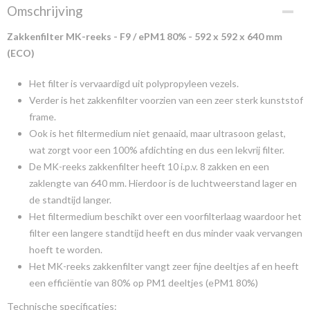
Omschrijving
Zakkenfilter MK-reeks - F9 / ePM1 80% - 592 x 592 x 640 mm
(ECO)
Het filter is vervaardigd uit polypropyleen vezels.
Verder is het zakkenfilter voorzien van een zeer sterk kunststof
frame.
Ook is het filtermedium niet genaaid, maar ultrasoon gelast,
wat zorgt voor een 100% afdichting en dus een lekvrij filter.
De MK-reeks zakkenfilter heeft 10 i.p.v. 8 zakken en een
zaklengte van 640 mm. Hierdoor is de luchtweerstand lager en
de standtijd langer.
Het filtermedium beschikt over een voorfilterlaag waardoor het
filter een langere standtijd heeft en dus minder vaak vervangen
hoeft te worden.
Het MK-reeks zakkenfilter vangt zeer fijne deeltjes af en heeft
een efficiëntie van 80% op PM1 deeltjes (ePM1 80%)
Technische specificaties: