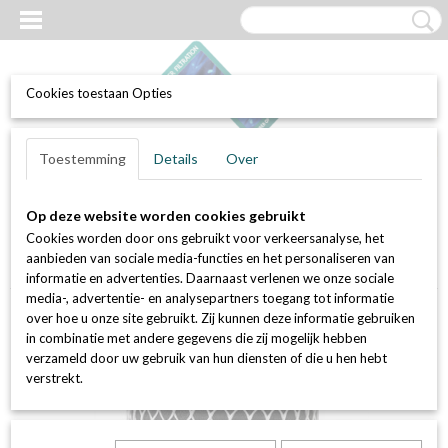
Cookies toestaan Opties
UW WINKELWAGEN
Inloggen
Registreren
Toestemming
Details
Over
Geen producten
(0)
Op deze website worden cookies gebruikt
Home
>
Waterfilters
>
Filterkaarsen / patronen
>
Actief kool
Cookies worden door ons gebruikt voor verkeersanalyse, het
filterkaarsen
>
Set van 2 stuks Pentek CFBC filterkaars 20 inch / 0,5
aanbieden van sociale media-functies en het personaliseren van
micron + actief kool
informatie en advertenties. Daarnaast verlenen we onze sociale
media-, advertentie- en analysepartners toegang tot informatie
over hoe u onze site gebruikt. Zij kunnen deze informatie gebruiken
in combinatie met andere gegevens die zij mogelijk hebben
verzameld door uw gebruik van hun diensten of die u hen hebt
verstrekt.