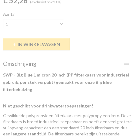
€ 52,26
(exclusief btw 21%)
Aantal
IN WINKELWAGEN
Omschrijving
SWP - Big Blue 1 micron 20 inch (PP filterkaars voor industrieel
gebruik, per stuk verpakt) gemaakt voor onze Big Blue
filterbehuizing
Niet geschikt voor drinkwatertoepassingen!
Gewikkelde polypropyleen filterkaars met polypropyleen kern. Deze
filterkaars is breed industrieel toepasbaar en heeft een veel grotere
vuilopvang capaciteit dan een standaard 20 inch filterkaars en dus
een
langere standtijd
. De filterkaars bereikt zijn uitstekende