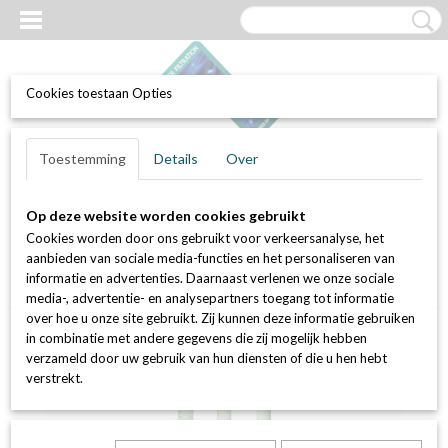
Cookies toestaan Opties
UW WINKELWAGEN
Inloggen
Registreren
Toestemming
Details
Over
Geen producten
(0)
Op deze website worden cookies gebruikt
Home
>
Waterfilters
>
Filterkaarsen / patronen
>
Gewikkelde PP
Cookies worden door ons gebruikt voor verkeersanalyse, het
filterkaarsen
>
SWP - Big Blue 1 micron 20 inch (PP filterkaars voor
aanbieden van sociale media-functies en het personaliseren van
industrieel gebruik, per stuk verpakt) gemaakt voor onze Big Blue
informatie en advertenties. Daarnaast verlenen we onze sociale
filterbehuizing
media-, advertentie- en analysepartners toegang tot informatie
over hoe u onze site gebruikt. Zij kunnen deze informatie gebruiken
in combinatie met andere gegevens die zij mogelijk hebben
verzameld door uw gebruik van hun diensten of die u hen hebt
verstrekt.