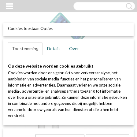
Cookies toestaan Opties
UW WINKELWAGEN
Inloggen
Registreren
Toestemming
Details
Over
Geen producten
(0)
Op deze website worden cookies gebruikt
Home
>
Waterfilters
>
Filterkaarsen / patronen
>
Membraan /
Cookies worden door ons gebruikt voor verkeersanalyse, het
absoluut filterkaarsen
>
Set van 2 stuks PPP, 10 inch, 0,2 micron,
aanbieden van sociale media-functies en het personaliseren van
geplisseerde PP absoluutfilterkaars
informatie en advertenties. Daarnaast verlenen we onze sociale
media-, advertentie- en analysepartners toegang tot informatie
over hoe u onze site gebruikt. Zij kunnen deze informatie gebruiken
in combinatie met andere gegevens die zij mogelijk hebben
verzameld door uw gebruik van hun diensten of die u hen hebt
verstrekt.