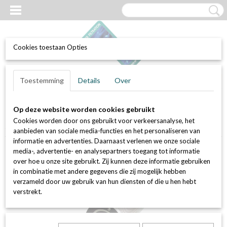
Cookies toestaan Opties
UW WINKELWAGEN
Inloggen
Registreren
Toestemming
Details
Over
Geen producten
(0)
Op deze website worden cookies gebruikt
Home
>
Luchtfilters
>
Actief kool filters (geur en VOC bestrijding)
>
Cookies worden door ons gebruikt voor verkeersanalyse, het
Set van 80 stuks actief kool patroon AK.2600
aanbieden van sociale media-functies en het personaliseren van
informatie en advertenties. Daarnaast verlenen we onze sociale
media-, advertentie- en analysepartners toegang tot informatie
over hoe u onze site gebruikt. Zij kunnen deze informatie gebruiken
in combinatie met andere gegevens die zij mogelijk hebben
verzameld door uw gebruik van hun diensten of die u hen hebt
verstrekt.