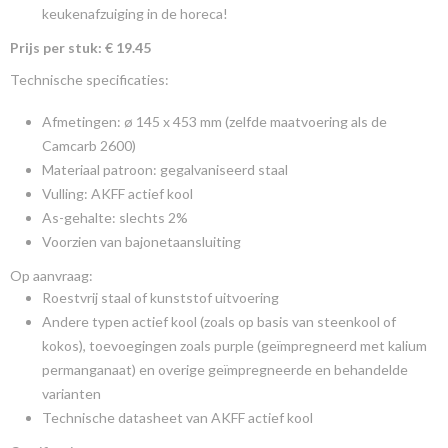
keukenafzuiging in de horeca!
Prijs per stuk: € 19.45
Technische specificaties:
Afmetingen: ø 145 x 453 mm (zelfde maatvoering als de
Camcarb 2600)
Materiaal patroon: gegalvaniseerd staal
Vulling: AKFF actief kool
As-gehalte: slechts 2%
Voorzien van bajonetaansluiting
Op aanvraag:
Roestvrij staal of kunststof uitvoering
Andere typen actief kool (zoals op basis van steenkool of
kokos), toevoegingen zoals purple (geïmpregneerd met kalium
permanganaat) en overige geïmpregneerde en behandelde
varianten
Technische datasheet van AKFF actief kool