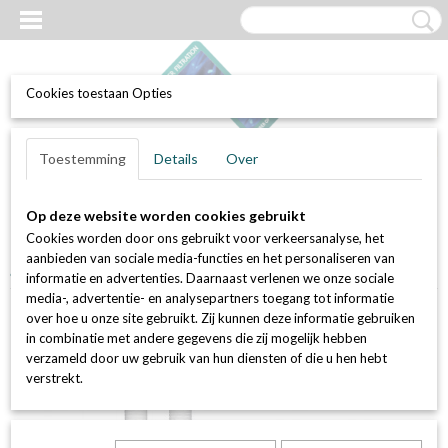
Cookies toestaan Opties
UW WINKELWAGEN
Inloggen
Registreren
Toestemming
Details
Over
Geen producten
(0)
Op deze website worden cookies gebruikt
Home
>
Waterfilters
>
Filterkaarsen / patronen
>
Membraan /
Cookies worden door ons gebruikt voor verkeersanalyse, het
absoluut filterkaarsen
>
Set van 2 stuks PPP, 20 inch, 0,1 micron,
aanbieden van sociale media-functies en het personaliseren van
geplisseerde PP absoluutfilterkaars
informatie en advertenties. Daarnaast verlenen we onze sociale
media-, advertentie- en analysepartners toegang tot informatie
over hoe u onze site gebruikt. Zij kunnen deze informatie gebruiken
in combinatie met andere gegevens die zij mogelijk hebben
verzameld door uw gebruik van hun diensten of die u hen hebt
verstrekt.